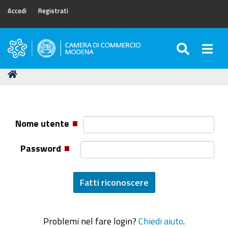
Accedi
Registrati
SEARC
Togg
Camera
di
Tu
Home
Commercio
sei
di
qui:
Modena
Nome utente
Password
Problemi nel fare login?
Chiedi aiuto
.