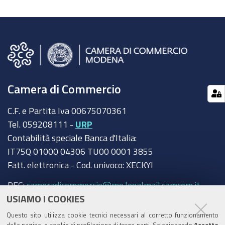
Camera di Commercio
C.F. e Partita Iva 00675070361
Tel. 059208111 -
URP
Contabilità speciale Banca d'Italia:
IT75Q 01000 04306 TU00 0001 3855
Fatt. elettronica - Cod. univoco: XECKYI
PEC:
cameradicommercio@mo.legalmail.camcom.it
USIAMO I COOKIES
Trasparenza
Questo sito utilizza cookie tecnici necessari al corretto funzionamento