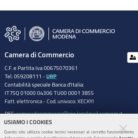
Camera di Commercio
C.F. e Partita Iva 00675070361
Tel. 059208111 -
URP
Contabilità speciale Banca d'Italia:
IT75Q 01000 04306 TU00 0001 3855
Fatt. elettronica - Cod. univoco: XECKYI
PEC:
cameradicommercio@mo.legalmail.camcom.it
USIAMO I COOKIES
Trasparenza
Questo sito utilizza cookie tecnici necessari al corretto funzionamento