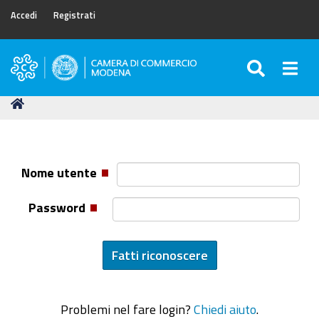
Accedi
Registrati
SEARC
Togg
Camera
di
Tu
Home
Commercio
sei
di
qui:
Modena
Nome utente
Password
Problemi nel fare login?
Chiedi aiuto
.