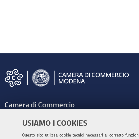
Camera di Commercio
C.F. e Partita Iva 00675070361
USIAMO I COOKIES
Tel. 059208111 -
URP
Contabilità speciale Banca d'Italia:
Questo sito utilizza cookie tecnici necessari al corretto funzio