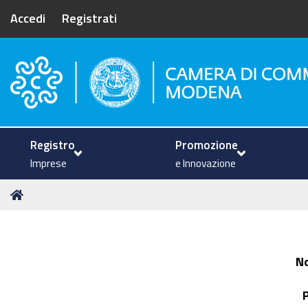
Accedi
Registrati
Camera di Commercio di Mode
Registro
Promozione
Imprese
e Innovazione
Tu
Home
sei
qui:
N