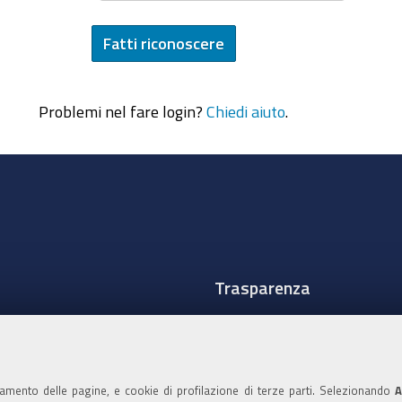
Problemi nel fare login?
Chiedi aiuto
.
Trasparenza
Amministrazione traspare
Albo Camerale
namento delle pagine, e cookie di profilazione di terze parti. Selezionando
A
Pubblicità Legale