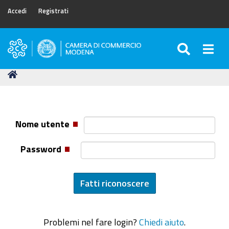
Accedi
Registrati
SEARC
Togg
Camera
di
Tu
Home
Commercio
sei
di
qui:
Modena
Nome utente
Password
Problemi nel fare login?
Chiedi aiuto
.