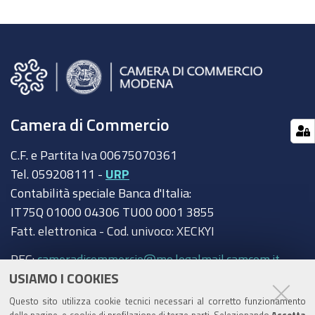
Camera di Commercio
C.F. e Partita Iva 00675070361
Tel. 059208111 -
URP
Contabilità speciale Banca d'Italia:
IT75Q 01000 04306 TU00 0001 3855
Fatt. elettronica - Cod. univoco: XECKYI
PEC:
cameradicommercio@mo.legalmail.camcom.it
USIAMO I COOKIES
Trasparenza
Questo sito utilizza cookie tecnici necessari al corretto funzionamento