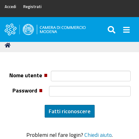
Accedi
Registrati
SEARC
Togg
Camera
di
Tu
Home
Commercio
sei
di
qui:
Modena
Nome utente
Password
Problemi nel fare login?
Chiedi aiuto
.