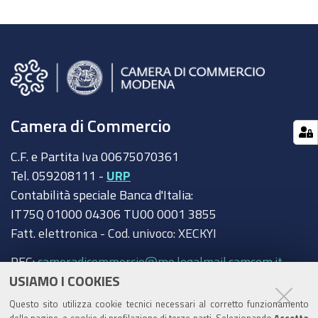
Camera di Commercio
C.F. e Partita Iva 00675070361
Tel. 059208111 -
URP
Contabilità speciale Banca d'Italia:
IT75Q 01000 04306 TU00 0001 3855
Fatt. elettronica - Cod. univoco: XECKYI
PEC:
cameradicommercio@mo.legalmail.camcom.it
USIAMO I COOKIES
Trasparenza
Questo sito utilizza cookie tecnici necessari al corretto funzionamento