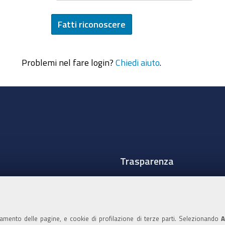
Problemi nel fare login?
Chiedi aiuto
.
Trasparenza
Amministrazione traspare
Albo Camerale
namento delle pagine, e cookie di profilazione di terze parti. Selezionando
A
Pubblicità Legale