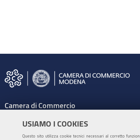
Camera di Commercio
C.F. e Partita Iva 00675070361
USIAMO I COOKIES
Tel. 059208111 -
URP
Contabilità speciale Banca d'Italia:
Questo sito utilizza cookie tecnici necessari al corretto funzio