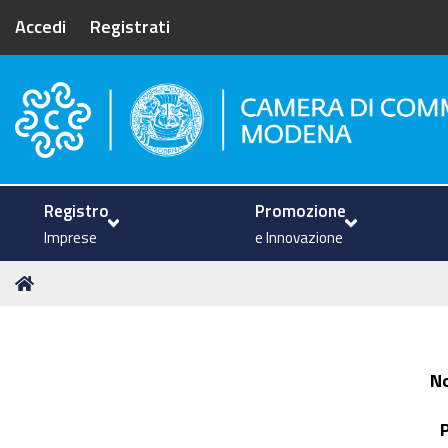
Accedi
Registrati
Camera di Commercio di Mode
Registro
Promozione
Imprese
e Innovazione
Tu
Home
sei
qui:
N