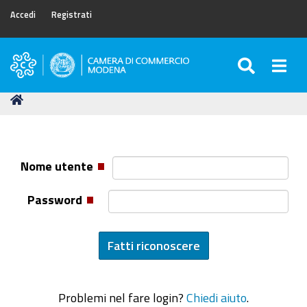
Accedi
Registrati
SEARC
Togg
Camera
di
Tu
Home
Commercio
sei
di
qui:
Modena
Nome utente
Password
Problemi nel fare login?
Chiedi aiuto
.