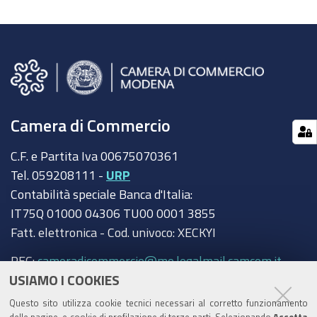
Camera di Commercio
C.F. e Partita Iva 00675070361
Tel. 059208111 -
URP
Contabilità speciale Banca d'Italia:
IT75Q 01000 04306 TU00 0001 3855
Fatt. elettronica - Cod. univoco: XECKYI
PEC:
cameradicommercio@mo.legalmail.camcom.it
USIAMO I COOKIES
Trasparenza
Questo sito utilizza cookie tecnici necessari al corretto funzionamento