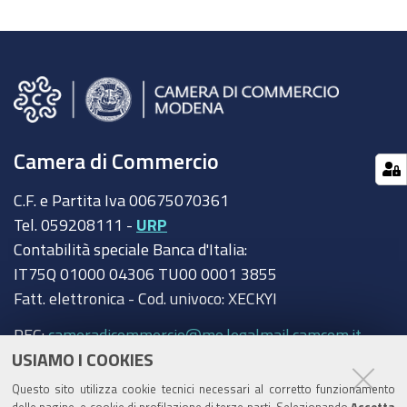
Camera di Commercio
C.F. e Partita Iva 00675070361
Tel. 059208111 -
URP
Contabilità speciale Banca d'Italia:
IT75Q 01000 04306 TU00 0001 3855
Fatt. elettronica - Cod. univoco: XECKYI
PEC:
cameradicommercio@mo.legalmail.camcom.it
USIAMO I COOKIES
Trasparenza
Questo sito utilizza cookie tecnici necessari al corretto funzionamento