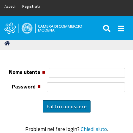
Accedi
Registrati
SEARC
Togg
Camera
di
Tu
Home
Commercio
sei
di
qui:
Modena
Nome utente
Password
Problemi nel fare login?
Chiedi aiuto
.