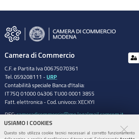
Camera di Commercio
C.F. e Partita Iva 00675070361
Tel. 059208111 -
URP
Contabilità speciale Banca d'Italia:
IT75Q 01000 04306 TU00 0001 3855
Fatt. elettronica - Cod. univoco: XECKYI
PEC:
cameradicommercio@mo.legalmail.camcom.it
USIAMO I COOKIES
Trasparenza
Questo sito utilizza cookie tecnici necessari al corretto funzionamento