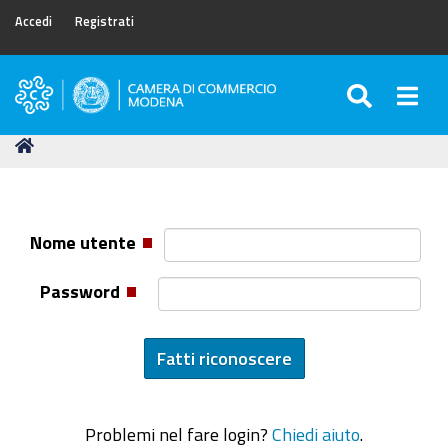
Accedi
Registrati
SEARC
Togg
Camera
di
Tu
Home
Commercio
sei
di
qui:
Modena
Nome utente
Password
Problemi nel fare login?
Chiedi aiuto
.