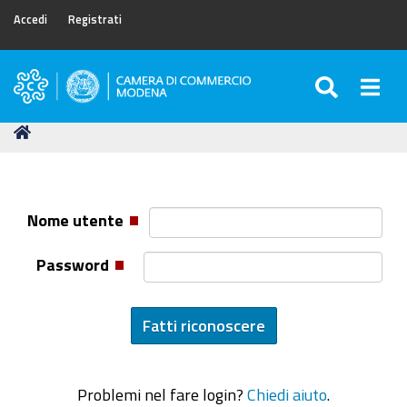
Accedi
Registrati
SEARC
Togg
Camera
di
Tu
Home
Commercio
sei
di
qui:
Modena
Nome utente
Password
Problemi nel fare login?
Chiedi aiuto
.