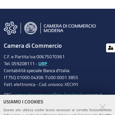
Camera di Commercio
C.F. e Partita Iva 00675070361
Tel. 059208111 -
URP
Contabilità speciale Banca d'Italia:
IT75Q 01000 04306 TU00 0001 3855
Fatt. elettronica - Cod. univoco: XECKYI
PEC:
cameradicommercio@mo.legalmail.camcom.it
USIAMO I COOKIES
Trasparenza
Questo sito utilizza cookie tecnici necessari al corretto funzionamento