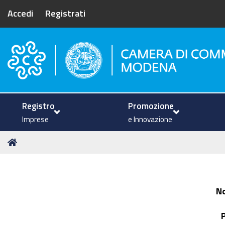
Accedi
Registrati
Camera di Commercio di Mode
Registro
Promozione
Imprese
e Innovazione
Tu
Home
sei
qui:
N