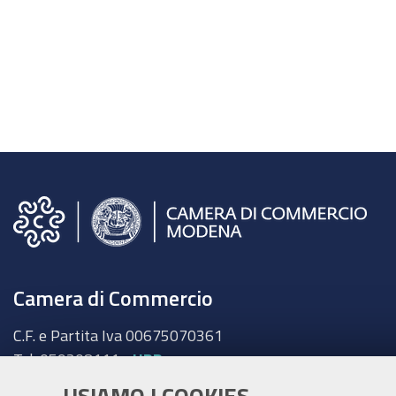
Camera di Commercio
C.F. e Partita Iva 00675070361
Tel. 059208111 -
URP
Contabilità speciale Banca d'Italia:
USIAMO I COOKIES