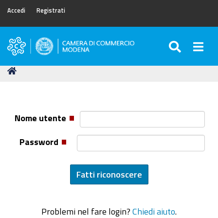
Accedi
Registrati
SEARC
Togg
Camera
di
Tu
Home
Commercio
sei
di
qui:
Modena
Nome utente
Password
Problemi nel fare login?
Chiedi aiuto
.