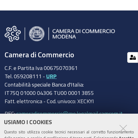
Camera di Commercio
C.F. e Partita Iva 00675070361
Tel. 059208111 -
URP
Contabilità speciale Banca d'Italia:
IT75Q 01000 04306 TU00 0001 3855
Fatt. elettronica - Cod. univoco: XECKYI
PEC:
cameradicommercio@mo.legalmail.camcom.it
USIAMO I COOKIES
Trasparenza
Questo sito utilizza cookie tecnici necessari al corretto funzionamento