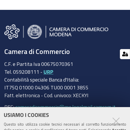
Camera di Commercio
C.F. e Partita Iva 00675070361
Tel. 059208111 -
URP
Contabilità speciale Banca d'Italia:
IT75Q 01000 04306 TU00 0001 3855
Fatt. elettronica - Cod. univoco: XECKYI
PEC:
cameradicommercio@mo.legalmail.camcom.it
USIAMO I COOKIES
Trasparenza
Questo sito utilizza cookie tecnici necessari al corretto funzionamento