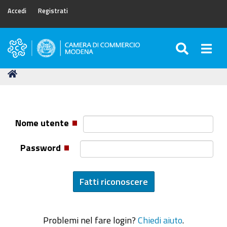
Accedi
Registrati
SEARC
Togg
Camera
di
Tu
Home
Commercio
sei
di
qui:
Modena
Nome utente
Password
Problemi nel fare login?
Chiedi aiuto
.