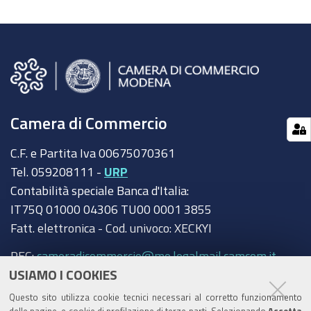
Camera di Commercio
C.F. e Partita Iva 00675070361
Tel. 059208111 -
URP
Contabilità speciale Banca d'Italia:
IT75Q 01000 04306 TU00 0001 3855
Fatt. elettronica - Cod. univoco: XECKYI
PEC:
cameradicommercio@mo.legalmail.camcom.it
USIAMO I COOKIES
Trasparenza
Questo sito utilizza cookie tecnici necessari al corretto funzionamento