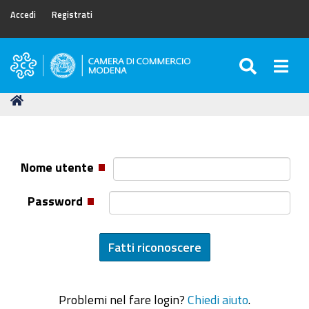
Accedi
Registrati
SEARC
Togg
Camera
di
Tu
Home
Commercio
sei
di
qui:
Modena
Nome utente
Password
Problemi nel fare login?
Chiedi aiuto
.