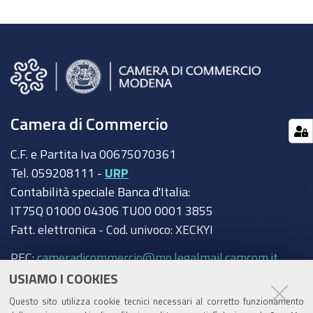
Camera di Commercio
C.F. e Partita Iva 00675070361
Tel. 059208111 -
URP
Contabilità speciale Banca d'Italia:
IT75Q 01000 04306 TU00 0001 3855
Fatt. elettronica - Cod. univoco: XECKYI
PEC:
cameradicommercio@mo.legalmail.camcom.it
USIAMO I COOKIES
Trasparenza
Questo sito utilizza cookie tecnici necessari al corretto funzionamento