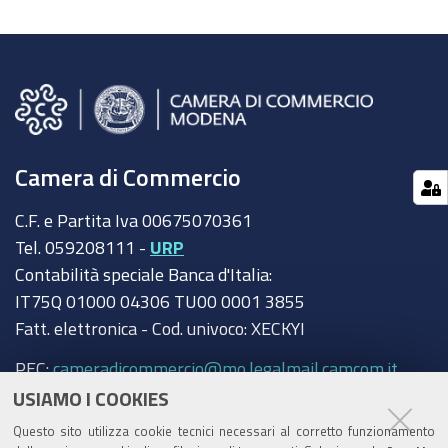
Camera di Commercio
C.F. e Partita Iva 00675070361
Tel. 059208111 -
URP
Contabilità speciale Banca d'Italia:
IT75Q 01000 04306 TU00 0001 3855
Fatt. elettronica - Cod. univoco: XECKYI
PEC:
cameradicommercio@mo.legalmail.camcom.it
USIAMO I COOKIES
Trasparenza
Questo sito utilizza cookie tecnici necessari al corretto funzionamento