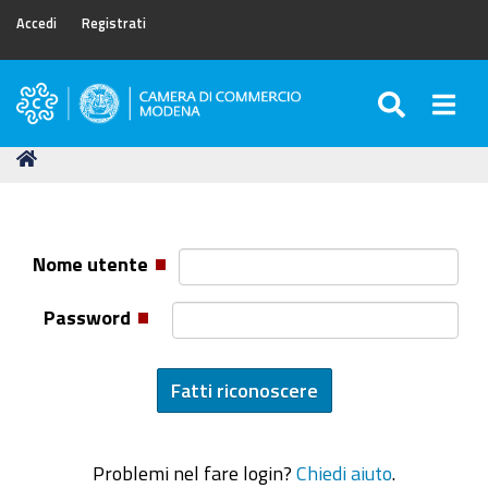
Accedi
Registrati
SEARC
Togg
Camera
di
Tu
Home
Commercio
sei
di
qui:
Modena
Nome utente
Password
Problemi nel fare login?
Chiedi aiuto
.