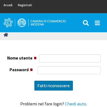
Accedi
Registrati
SEARC
Togg
Camera
di
Tu
Home
Commercio
sei
di
qui:
Modena
Nome utente
Password
Problemi nel fare login?
Chiedi aiuto
.