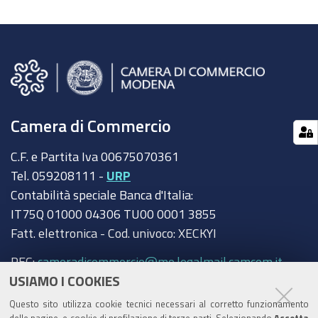
Camera di Commercio
C.F. e Partita Iva 00675070361
Tel. 059208111 -
URP
Contabilità speciale Banca d'Italia:
IT75Q 01000 04306 TU00 0001 3855
Fatt. elettronica - Cod. univoco: XECKYI
PEC:
cameradicommercio@mo.legalmail.camcom.it
USIAMO I COOKIES
Trasparenza
Questo sito utilizza cookie tecnici necessari al corretto funzionamento