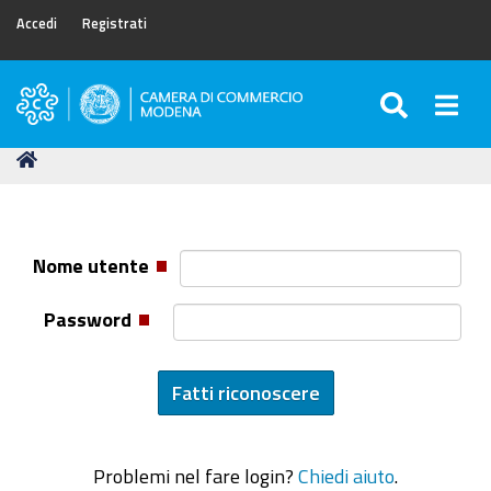
Accedi
Registrati
SEARC
Togg
Camera
di
Tu
Home
Commercio
sei
di
qui:
Modena
Nome utente
Password
Problemi nel fare login?
Chiedi aiuto
.