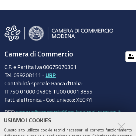
Camera di Commercio
C.F. e Partita Iva 00675070361
Tel. 059208111 -
URP
Contabilità speciale Banca d'Italia:
IT75Q 01000 04306 TU00 0001 3855
Fatt. elettronica - Cod. univoco: XECKYI
PEC:
cameradicommercio@mo.legalmail.camcom.it
USIAMO I COOKIES
Trasparenza
Questo sito utilizza cookie tecnici necessari al corretto funzionamento