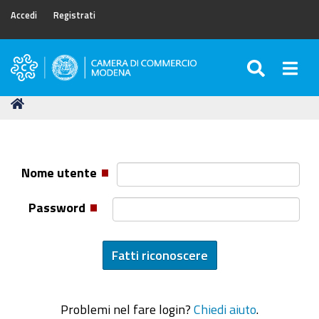
Accedi
Registrati
SEARC
Togg
Camera
di
Tu
Home
Commercio
sei
di
qui:
Modena
Nome utente
Password
Problemi nel fare login?
Chiedi aiuto
.