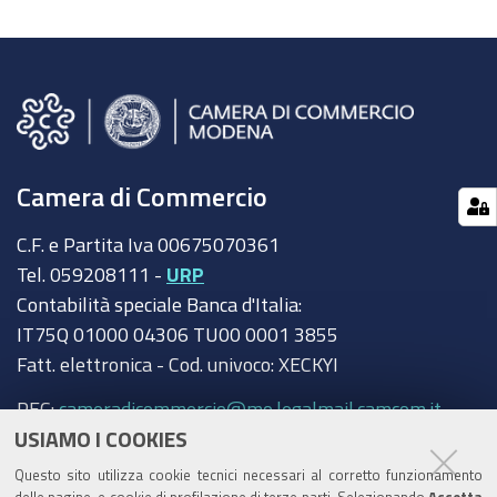
Camera di Commercio
C.F. e Partita Iva 00675070361
Tel. 059208111 -
URP
Contabilità speciale Banca d'Italia:
IT75Q 01000 04306 TU00 0001 3855
Fatt. elettronica - Cod. univoco: XECKYI
PEC:
cameradicommercio@mo.legalmail.camcom.it
USIAMO I COOKIES
Trasparenza
Questo sito utilizza cookie tecnici necessari al corretto funzionamento