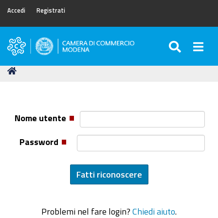
Accedi
Registrati
SEARC
Togg
Camera
di
Tu
Home
Commercio
sei
di
qui:
Modena
Nome utente
Password
Problemi nel fare login?
Chiedi aiuto
.