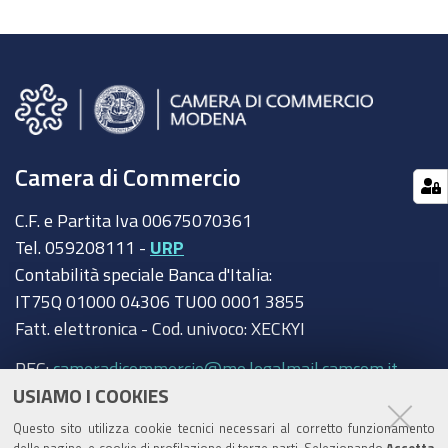
Camera di Commercio
C.F. e Partita Iva 00675070361
Tel. 059208111 -
URP
Contabilità speciale Banca d'Italia:
IT75Q 01000 04306 TU00 0001 3855
Fatt. elettronica - Cod. univoco: XECKYI
PEC:
cameradicommercio@mo.legalmail.camcom.it
USIAMO I COOKIES
Trasparenza
Questo sito utilizza cookie tecnici necessari al corretto funzionamento