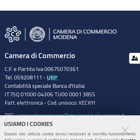
Camera di Commercio
C.F. e Partita Iva 00675070361
Tel. 059208111 -
URP
Contabilità speciale Banca d'Italia:
IT75Q 01000 04306 TU00 0001 3855
Fatt. elettronica - Cod. univoco: XECKYI
PEC:
cameradicommercio@mo.legalmail.camcom.it
USIAMO I COOKIES
Trasparenza
Questo sito utilizza cookie tecnici necessari al corretto funzionamento