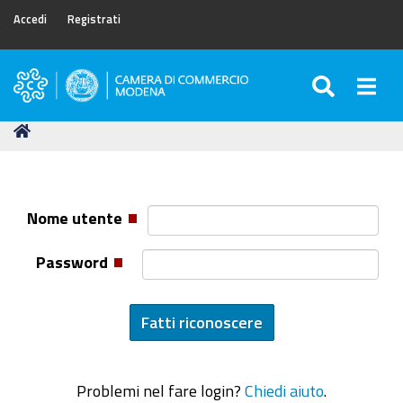
Accedi
Registrati
SEARC
Togg
Camera
di
Tu
Home
Commercio
sei
di
qui:
Modena
Nome utente
Password
Problemi nel fare login?
Chiedi aiuto
.