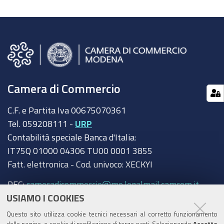
Camera di Commercio
C.F. e Partita Iva 00675070361
Tel. 059208111 -
URP
Contabilità speciale Banca d'Italia:
IT75Q 01000 04306 TU00 0001 3855
Fatt. elettronica - Cod. univoco: XECKYI
PEC:
cameradicommercio@mo.legalmail.camcom.it
USIAMO I COOKIES
Trasparenza
Questo sito utilizza cookie tecnici necessari al corretto funzionamento