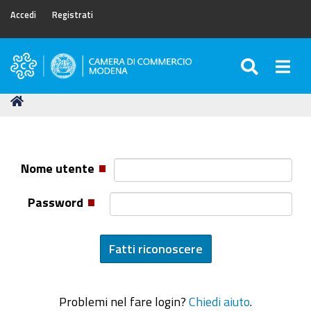
Accedi
Registrati
SEARC
Togg
Camera
di
Tu
Home
Commercio
sei
di
qui:
Modena
Nome utente
Password
Problemi nel fare login?
Chiedi aiuto
.