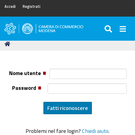
Accedi
Registrati
SEARC
Togg
Camera
di
Tu
Home
Commercio
sei
di
qui:
Modena
Nome utente
Password
Problemi nel fare login?
Chiedi aiuto
.