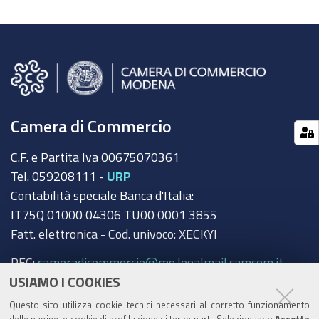
Camera di Commercio
C.F. e Partita Iva 00675070361
Tel. 059208111 -
URP
Contabilità speciale Banca d'Italia:
IT75Q 01000 04306 TU00 0001 3855
Fatt. elettronica - Cod. univoco: XECKYI
PEC:
cameradicommercio@mo.legalmail.camcom.it
USIAMO I COOKIES
Trasparenza
Questo sito utilizza cookie tecnici necessari al corretto funzionamento