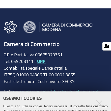
Camera di Commercio
C.F. e Partita Iva 00675070361
Tel. 059208111 -
URP
Contabilità speciale Banca d'Italia:
IT75Q 01000 04306 TU00 0001 3855
Fatt. elettronica - Cod. univoco: XECKYI
PEC:
cameradicommercio@mo.legalmail.camcom.it
USIAMO I COOKIES
Trasparenza
Questo sito utilizza cookie tecnici necessari al corretto funzionamento