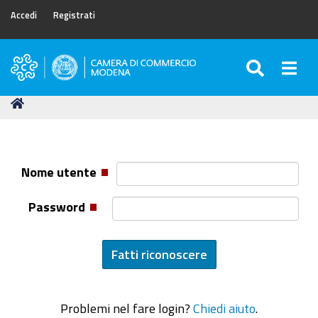
Accedi
Registrati
SEARC
Togg
Camera
di
Tu
Home
Commercio
sei
di
qui:
Modena
Nome utente
Password
Problemi nel fare login?
Chiedi aiuto
.