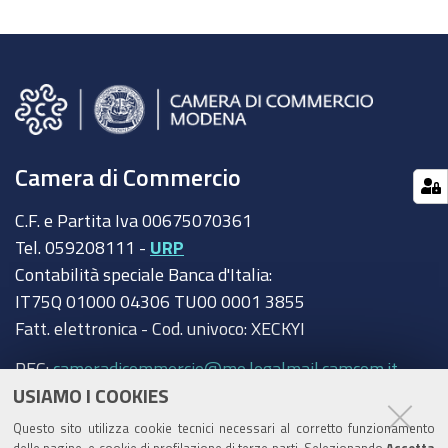
Camera di Commercio
C.F. e Partita Iva 00675070361
Tel. 059208111 -
URP
Contabilità speciale Banca d'Italia:
IT75Q 01000 04306 TU00 0001 3855
Fatt. elettronica - Cod. univoco: XECKYI
PEC:
cameradicommercio@mo.legalmail.camcom.it
USIAMO I COOKIES
Trasparenza
Questo sito utilizza cookie tecnici necessari al corretto funzionamento