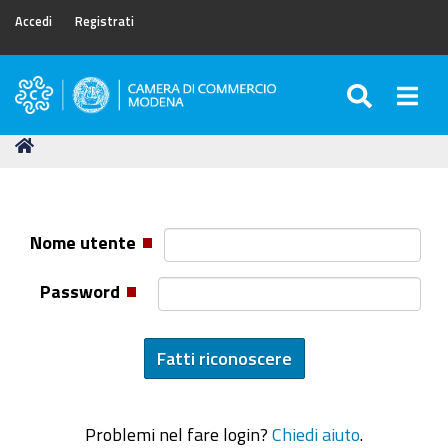
Accedi
Registrati
SEARC
Togg
Camera
di
Tu
Home
Commercio
sei
di
qui:
Modena
Nome utente
Password
Problemi nel fare login?
Chiedi aiuto
.