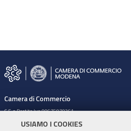
Camera di Commercio
C.F. e Partita Iva 00675070361
Tel. 059208111 -
URP
USIAMO I COOKIES
Contabilità speciale Banca d'Italia: