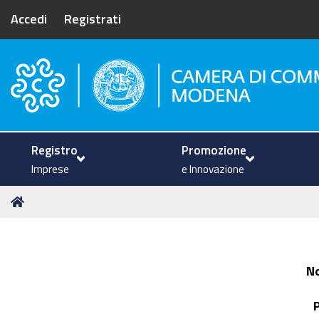
Accedi
Registrati
Camera di Commercio di Mode
Registro
Promozione
Imprese
e Innovazione
Tu
Home
sei
qui:
N