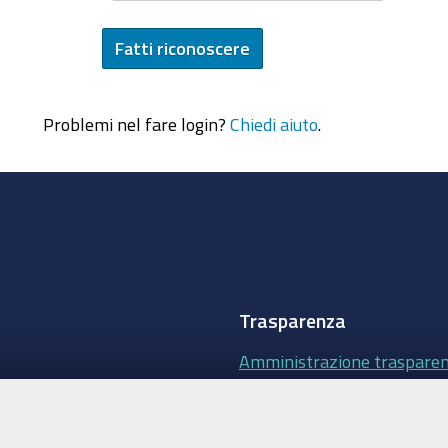
Problemi nel fare login?
Chiedi aiuto
.
Trasparenza
Amministrazione traspare
Albo Camerale
Pubblicità Legale