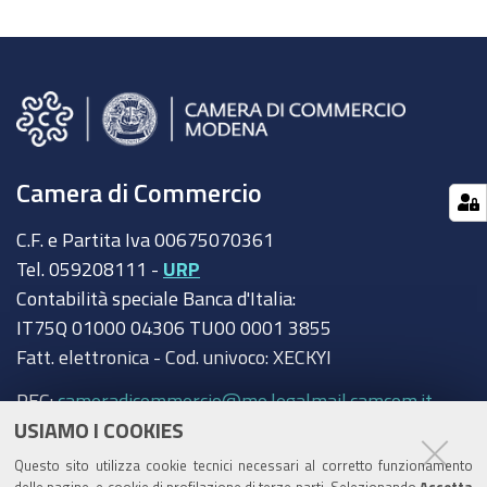
Camera di Commercio
C.F. e Partita Iva 00675070361
Tel. 059208111 -
URP
Contabilità speciale Banca d'Italia:
IT75Q 01000 04306 TU00 0001 3855
Fatt. elettronica - Cod. univoco: XECKYI
PEC:
cameradicommercio@mo.legalmail.camcom.it
USIAMO I COOKIES
Trasparenza
Questo sito utilizza cookie tecnici necessari al corretto funzionamento