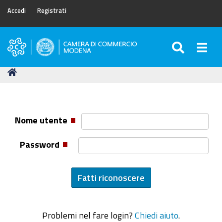
Accedi
Registrati
SEARC
Togg
Camera
di
Tu
Home
Commercio
sei
di
qui:
Modena
Nome utente
Password
Problemi nel fare login?
Chiedi aiuto
.