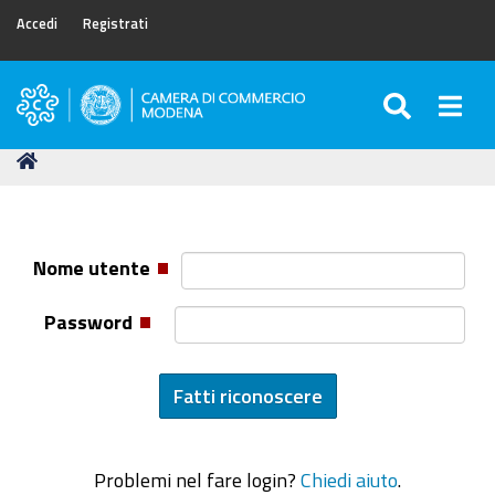
Accedi
Registrati
SEARC
Togg
Camera
di
Tu
Home
Commercio
sei
di
qui:
Modena
Nome utente
Password
Problemi nel fare login?
Chiedi aiuto
.