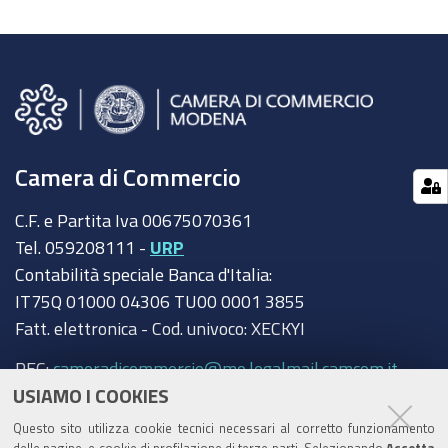
Camera di Commercio
C.F. e Partita Iva 00675070361
Tel. 059208111 -
URP
Contabilità speciale Banca d'Italia:
IT75Q 01000 04306 TU00 0001 3855
Fatt. elettronica - Cod. univoco: XECKYI
PEC:
cameradicommercio@mo.legalmail.camcom.it
USIAMO I COOKIES
Trasparenza
Questo sito utilizza cookie tecnici necessari al corretto funzionamento