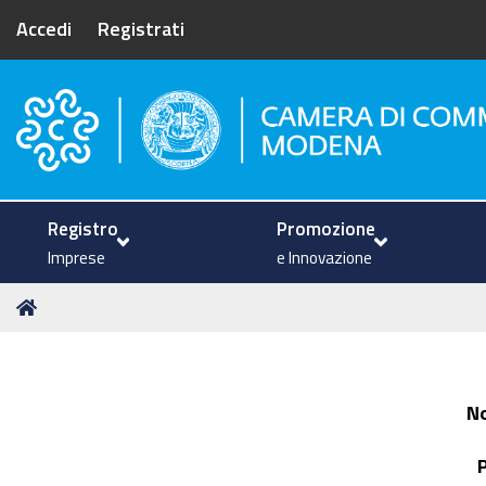
Accedi
Registrati
Camera di Commercio di Mode
Registro
Promozione
Imprese
e Innovazione
Tu
Home
sei
qui:
N