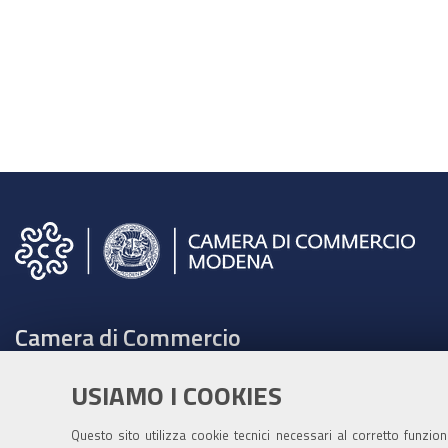
Camera di Commercio
C.F. e Partita Iva 00675070361
USIAMO I COOKIES
Tel. 059208111 -
URP
Contabilità speciale Banca d'Italia:
Questo sito utilizza cookie tecnici necessari al corretto funzio