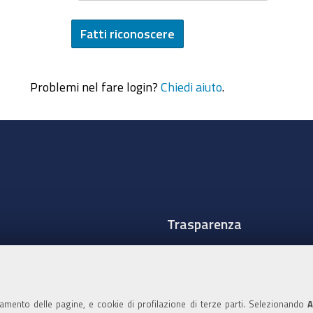
Problemi nel fare login?
Chiedi aiuto
.
Trasparenza
Amministrazione traspare
Albo Camerale
namento delle pagine, e cookie di profilazione di terze parti. Selezionando
A
Pubblicità Legale