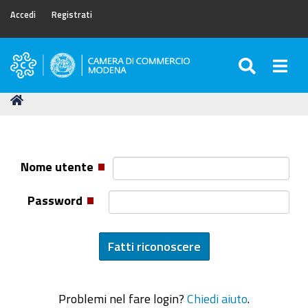
Accedi
Registrati
SEARC
Togg
Camera
di
Tu
Home
Commercio
sei
di
qui:
Modena
Nome utente
Password
Problemi nel fare login?
Chiedi aiuto
.