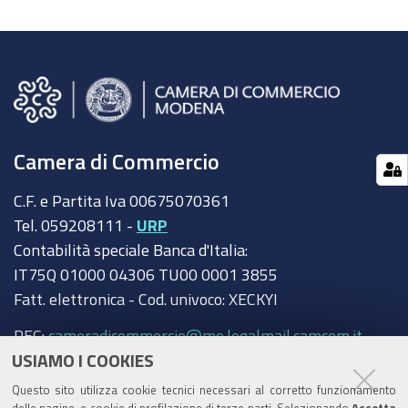
Camera di Commercio
C.F. e Partita Iva 00675070361
Tel. 059208111 -
URP
Contabilità speciale Banca d'Italia:
IT75Q 01000 04306 TU00 0001 3855
Fatt. elettronica - Cod. univoco: XECKYI
PEC:
cameradicommercio@mo.legalmail.camcom.it
USIAMO I COOKIES
Trasparenza
Questo sito utilizza cookie tecnici necessari al corretto funzionamento