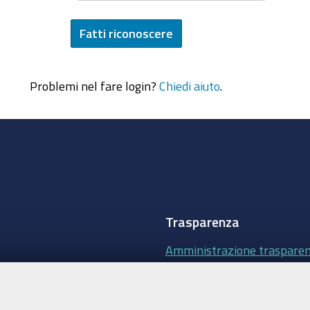
Problemi nel fare login?
Chiedi aiuto
.
Trasparenza
Amministrazione traspare
Albo Camerale
Pubblicità Legale