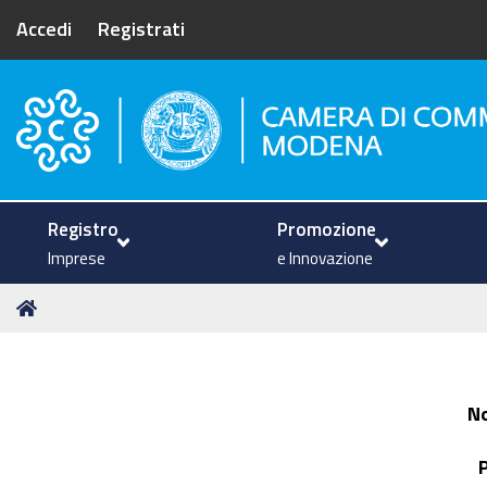
Accedi
Registrati
Camera di Commercio di Mode
Registro
Promozione
Imprese
e Innovazione
Tu
Home
sei
qui:
N