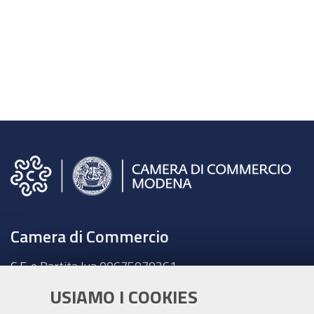
Camera di Commercio
C.F. e Partita Iva 00675070361
Tel. 059208111 -
URP
USIAMO I COOKIES
Contabilità speciale Banca d'Italia: