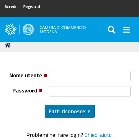
Accedi
Registrati
SEARC
Togg
Camera
di
Tu
Home
Commercio
sei
di
qui:
Modena
Nome utente
Password
Problemi nel fare login?
Chiedi aiuto
.