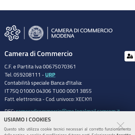
Camera di Commercio
C.F. e Partita Iva 00675070361
Tel. 059208111 -
URP
Contabilità speciale Banca d'Italia:
IT75Q 01000 04306 TU00 0001 3855
Fatt. elettronica - Cod. univoco: XECKYI
PEC:
cameradicommercio@mo.legalmail.camcom.it
USIAMO I COOKIES
Trasparenza
Questo sito utilizza cookie tecnici necessari al corretto funzionamento