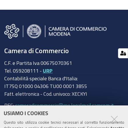
Camera di Commercio
C.F. e Partita Iva 00675070361
Tel. 059208111 -
URP
Contabilità speciale Banca d'Italia:
IT75Q 01000 04306 TU00 0001 3855
Fatt. elettronica - Cod. univoco: XECKYI
PEC:
cameradicommercio@mo.legalmail.camcom.it
USIAMO I COOKIES
Trasparenza
Questo sito utilizza cookie tecnici necessari al corretto funzionamento