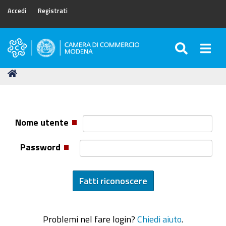
Accedi
Registrati
SEARC
Togg
Camera
di
Tu
Home
Commercio
sei
di
qui:
Modena
Nome utente
Password
Problemi nel fare login?
Chiedi aiuto
.