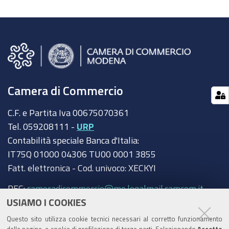
Camera di Commercio
C.F. e Partita Iva 00675070361
Tel. 059208111 -
URP
Contabilità speciale Banca d'Italia:
IT75Q 01000 04306 TU00 0001 3855
Fatt. elettronica - Cod. univoco: XECKYI
PEC:
cameradicommercio@mo.legalmail.camcom.it
USIAMO I COOKIES
Trasparenza
Questo sito utilizza cookie tecnici necessari al corretto funzionamento