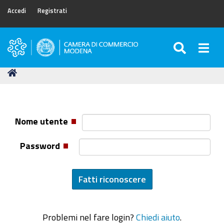
Accedi
Registrati
SEARC
Togg
Camera
di
Tu
Home
Commercio
sei
di
qui:
Modena
Nome utente
Password
Problemi nel fare login?
Chiedi aiuto
.