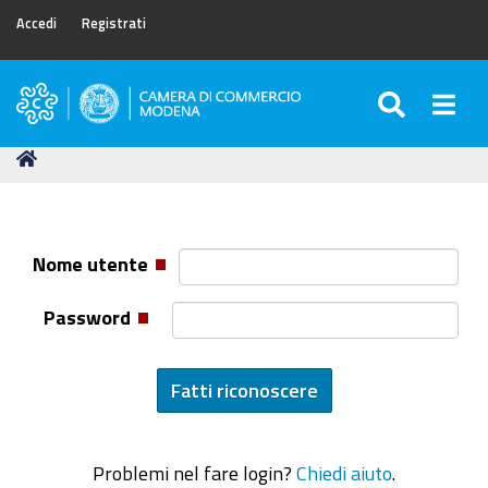
Accedi
Registrati
SEARC
Togg
Camera
di
Tu
Home
Commercio
sei
di
qui:
Modena
Nome utente
Password
Problemi nel fare login?
Chiedi aiuto
.