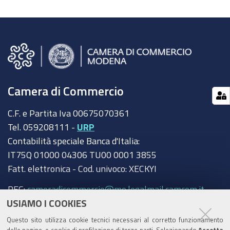
Camera di Commercio
C.F. e Partita Iva 00675070361
Tel. 059208111 -
URP
Contabilità speciale Banca d'Italia:
IT75Q 01000 04306 TU00 0001 3855
Fatt. elettronica - Cod. univoco: XECKYI
PEC:
cameradicommercio@mo.legalmail.camcom.it
USIAMO I COOKIES
Trasparenza
Questo sito utilizza cookie tecnici necessari al corretto funzionamento