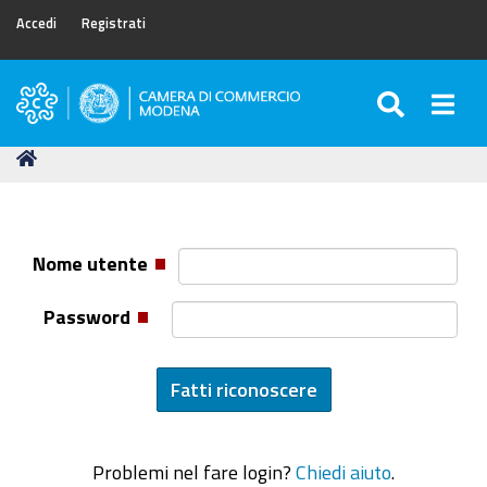
Accedi
Registrati
SEARC
Togg
Camera
di
Tu
Home
Commercio
sei
di
qui:
Modena
Nome utente
Password
Problemi nel fare login?
Chiedi aiuto
.