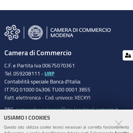
Camera di Commercio
C.F. e Partita Iva 00675070361
Tel. 059208111 -
URP
Contabilità speciale Banca d'Italia:
IT75Q 01000 04306 TU00 0001 3855
Fatt. elettronica - Cod. univoco: XECKYI
PEC:
cameradicommercio@mo.legalmail.camcom.it
USIAMO I COOKIES
Trasparenza
Questo sito utilizza cookie tecnici necessari al corretto funzionamento