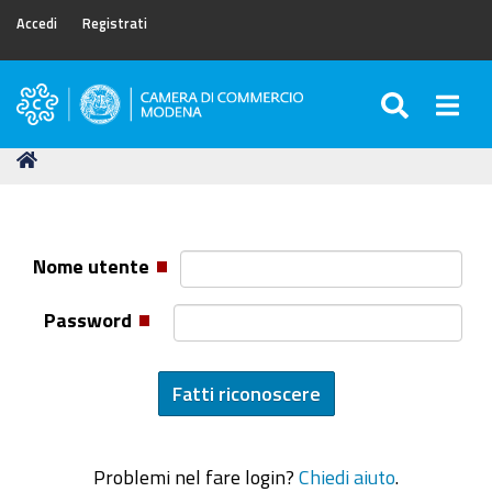
Accedi
Registrati
SEARC
Togg
Camera
di
Tu
Home
Commercio
sei
di
qui:
Modena
Nome utente
Password
Problemi nel fare login?
Chiedi aiuto
.