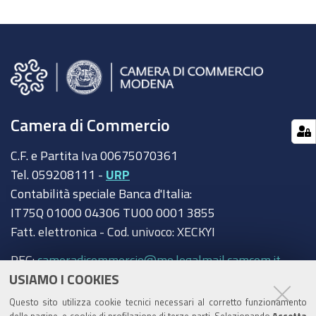
Camera di Commercio
C.F. e Partita Iva 00675070361
Tel. 059208111 -
URP
Contabilità speciale Banca d'Italia:
IT75Q 01000 04306 TU00 0001 3855
Fatt. elettronica - Cod. univoco: XECKYI
PEC:
cameradicommercio@mo.legalmail.camcom.it
USIAMO I COOKIES
Trasparenza
Questo sito utilizza cookie tecnici necessari al corretto funzionamento