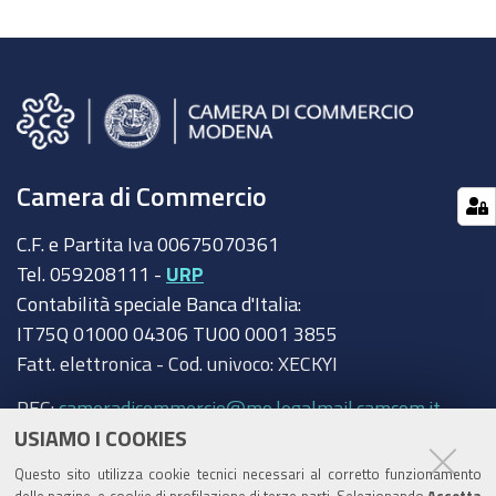
Camera di Commercio
C.F. e Partita Iva 00675070361
Tel. 059208111 -
URP
Contabilità speciale Banca d'Italia:
IT75Q 01000 04306 TU00 0001 3855
Fatt. elettronica - Cod. univoco: XECKYI
PEC:
cameradicommercio@mo.legalmail.camcom.it
USIAMO I COOKIES
Trasparenza
Questo sito utilizza cookie tecnici necessari al corretto funzionamento