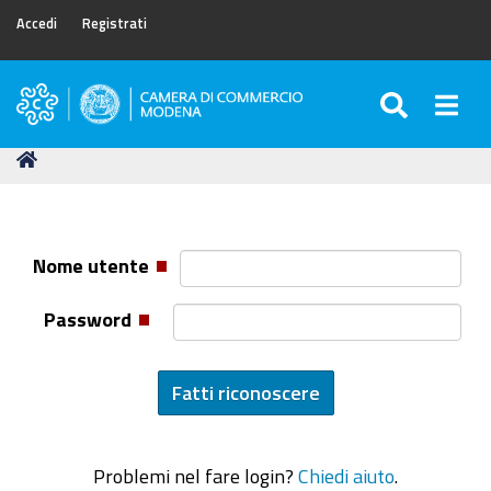
Accedi
Registrati
SEARC
Togg
Camera
di
Tu
Home
Commercio
sei
di
qui:
Modena
Nome utente
Password
Problemi nel fare login?
Chiedi aiuto
.