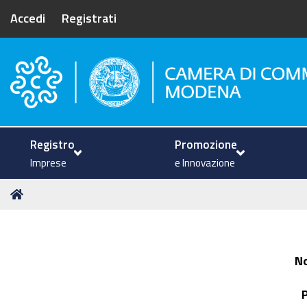
Accedi
Registrati
Camera di Commercio di Mode
Registro
Promozione
Imprese
e Innovazione
Tu
Home
sei
qui:
N