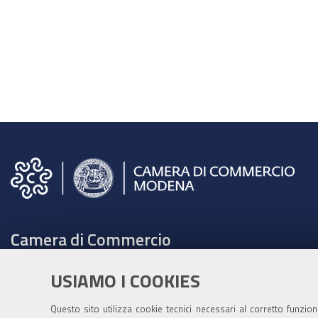
Camera di Commercio
C.F. e Partita Iva 00675070361
USIAMO I COOKIES
Tel. 059208111 -
URP
Contabilità speciale Banca d'Italia:
Questo sito utilizza cookie tecnici necessari al corretto funzio