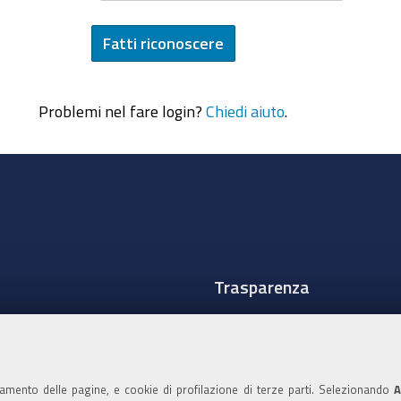
Problemi nel fare login?
Chiedi aiuto
.
Trasparenza
Amministrazione traspare
Albo Camerale
namento delle pagine, e cookie di profilazione di terze parti. Selezionando
A
Pubblicità Legale