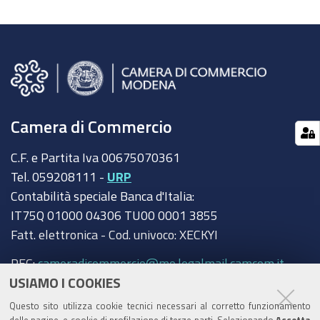
Camera di Commercio
C.F. e Partita Iva 00675070361
Tel. 059208111 -
URP
Contabilità speciale Banca d'Italia:
IT75Q 01000 04306 TU00 0001 3855
Fatt. elettronica - Cod. univoco: XECKYI
PEC:
cameradicommercio@mo.legalmail.camcom.it
USIAMO I COOKIES
Trasparenza
Questo sito utilizza cookie tecnici necessari al corretto funzionamento