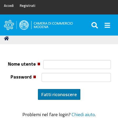
Accedi
Registrati
SEARC
Togg
Camera
di
Tu
Home
Commercio
sei
di
qui:
Modena
Nome utente
Password
Problemi nel fare login?
Chiedi aiuto
.