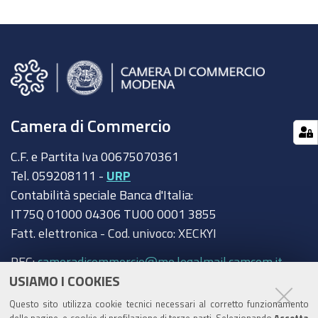
Camera di Commercio
C.F. e Partita Iva 00675070361
Tel. 059208111 -
URP
Contabilità speciale Banca d'Italia:
IT75Q 01000 04306 TU00 0001 3855
Fatt. elettronica - Cod. univoco: XECKYI
PEC:
cameradicommercio@mo.legalmail.camcom.it
USIAMO I COOKIES
Trasparenza
Questo sito utilizza cookie tecnici necessari al corretto funzionamento