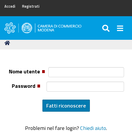
Accedi
Registrati
SEARC
Togg
Camera
di
Tu
Home
Commercio
sei
di
qui:
Modena
Nome utente
Password
Problemi nel fare login?
Chiedi aiuto
.