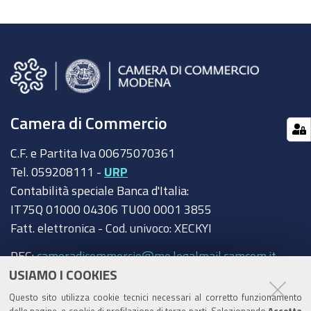
Camera di Commercio
C.F. e Partita Iva 00675070361
Tel. 059208111 -
URP
Contabilità speciale Banca d'Italia:
IT75Q 01000 04306 TU00 0001 3855
Fatt. elettronica - Cod. univoco: XECKYI
PEC:
cameradicommercio@mo.legalmail.camcom.it
USIAMO I COOKIES
Trasparenza
Questo sito utilizza cookie tecnici necessari al corretto funzionamento