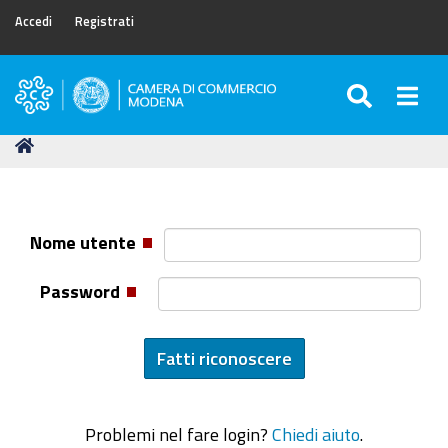
Accedi
Registrati
SEARC
Togg
Camera
di
Tu
Home
Commercio
sei
di
qui:
Modena
Nome utente
Password
Problemi nel fare login?
Chiedi aiuto
.