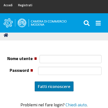
Accedi
Registrati
SEARC
Togg
Camera
di
Tu
Home
Commercio
sei
di
qui:
Modena
Nome utente
Password
Problemi nel fare login?
Chiedi aiuto
.