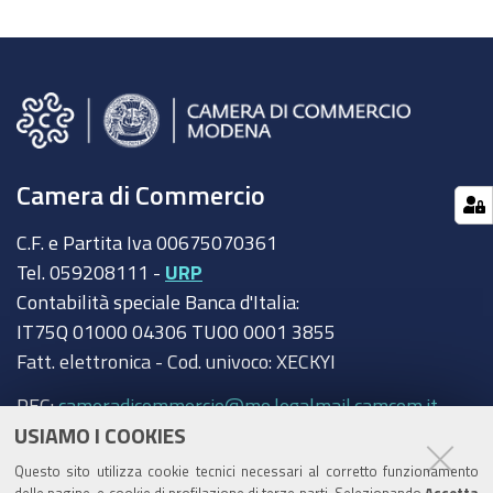
Camera di Commercio
C.F. e Partita Iva 00675070361
Tel. 059208111 -
URP
Contabilità speciale Banca d'Italia:
IT75Q 01000 04306 TU00 0001 3855
Fatt. elettronica - Cod. univoco: XECKYI
PEC:
cameradicommercio@mo.legalmail.camcom.it
USIAMO I COOKIES
Trasparenza
Questo sito utilizza cookie tecnici necessari al corretto funzionamento