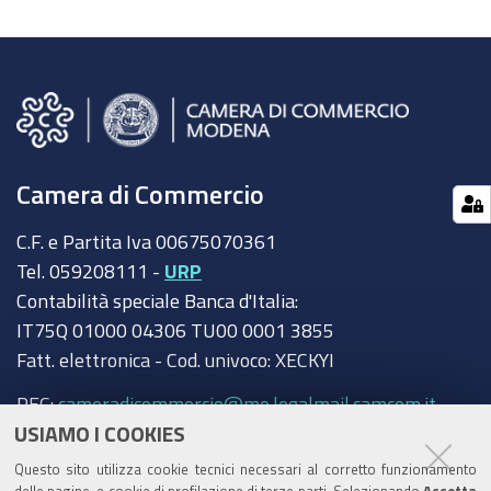
Camera di Commercio
C.F. e Partita Iva 00675070361
Tel. 059208111 -
URP
Contabilità speciale Banca d'Italia:
IT75Q 01000 04306 TU00 0001 3855
Fatt. elettronica - Cod. univoco: XECKYI
PEC:
cameradicommercio@mo.legalmail.camcom.it
USIAMO I COOKIES
Trasparenza
Questo sito utilizza cookie tecnici necessari al corretto funzionamento