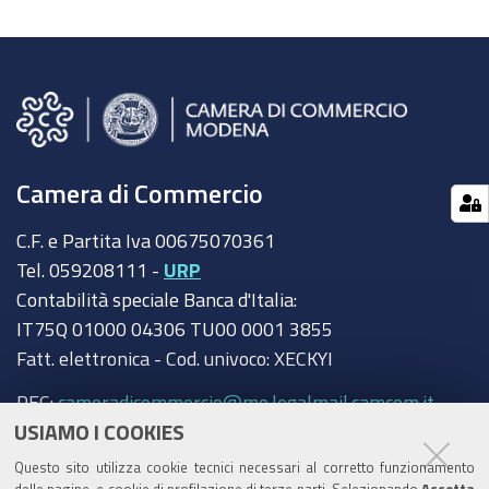
Camera di Commercio
C.F. e Partita Iva 00675070361
Tel. 059208111 -
URP
Contabilità speciale Banca d'Italia:
IT75Q 01000 04306 TU00 0001 3855
Fatt. elettronica - Cod. univoco: XECKYI
PEC:
cameradicommercio@mo.legalmail.camcom.it
USIAMO I COOKIES
Trasparenza
Questo sito utilizza cookie tecnici necessari al corretto funzionamento