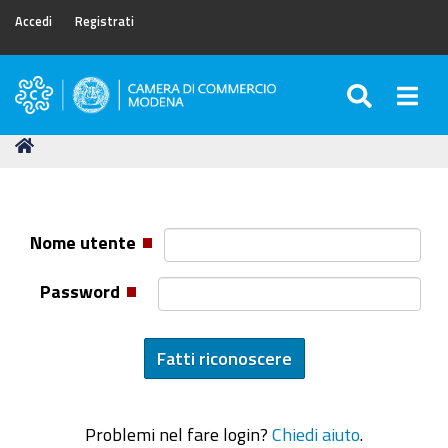
Accedi
Registrati
SEARC
Togg
Camera
di
Tu
Home
Commercio
sei
di
qui:
Modena
Nome utente
Password
Problemi nel fare login?
Chiedi aiuto
.