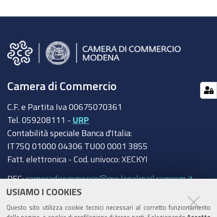
Camera di Commercio
C.F. e Partita Iva 00675070361
Tel. 059208111 -
URP
Contabilità speciale Banca d'Italia:
IT75Q 01000 04306 TU00 0001 3855
Fatt. elettronica - Cod. univoco: XECKYI
PEC:
cameradicommercio@mo.legalmail.camcom.it
USIAMO I COOKIES
Trasparenza
Questo sito utilizza cookie tecnici necessari al corretto funzionamento