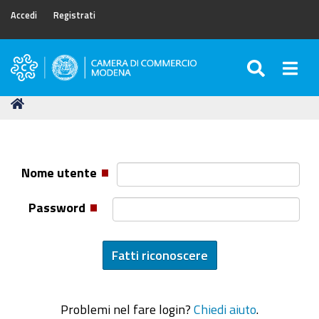
Accedi
Registrati
SEARC
Togg
Camera
di
Tu
Home
Commercio
sei
di
qui:
Modena
Nome utente
Password
Problemi nel fare login?
Chiedi aiuto
.