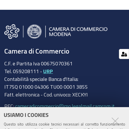
Camera di Commercio
C.F. e Partita Iva 00675070361
Tel. 059208111 -
URP
Contabilità speciale Banca d'Italia:
IT75Q 01000 04306 TU00 0001 3855
Fatt. elettronica - Cod. univoco: XECKYI
PEC:
cameradicommercio@mo.legalmail.camcom.it
USIAMO I COOKIES
Trasparenza
Questo sito utilizza cookie tecnici necessari al corretto funzionamento