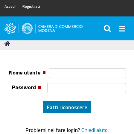
Accedi
Registrati
SEARC
Togg
Camera
di
Tu
Home
Commercio
sei
di
qui:
Modena
Nome utente
Password
Problemi nel fare login?
Chiedi aiuto
.