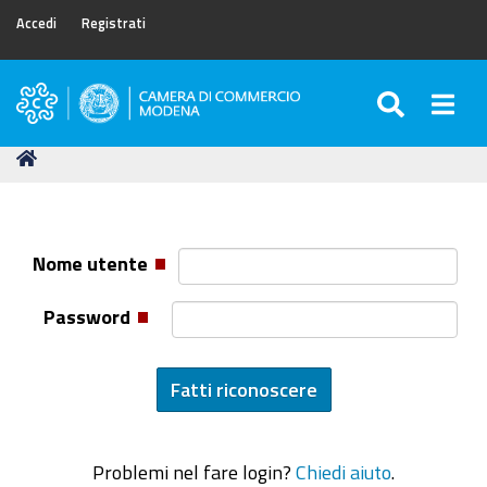
Accedi
Registrati
SEARC
Togg
Camera
di
Tu
Home
Commercio
sei
di
qui:
Modena
Nome utente
Password
Problemi nel fare login?
Chiedi aiuto
.