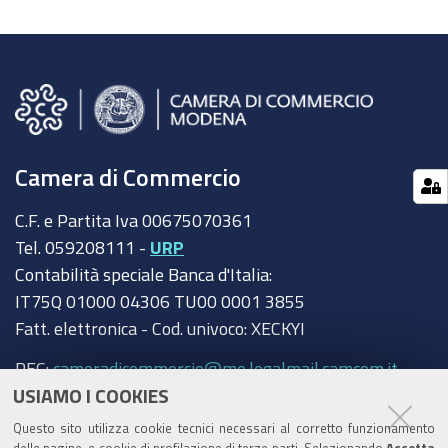
Camera di Commercio
C.F. e Partita Iva 00675070361
Tel. 059208111 -
URP
Contabilità speciale Banca d'Italia:
IT75Q 01000 04306 TU00 0001 3855
Fatt. elettronica - Cod. univoco: XECKYI
PEC:
cameradicommercio@mo.legalmail.camcom.it
USIAMO I COOKIES
Trasparenza
Questo sito utilizza cookie tecnici necessari al corretto funzionamento