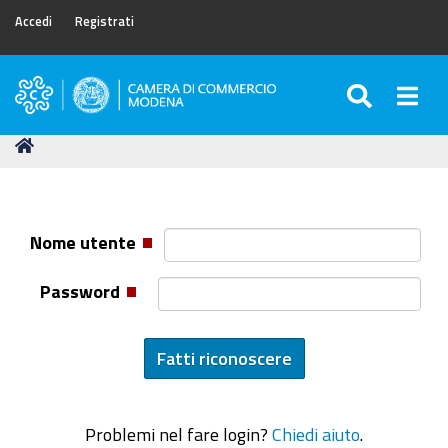
Accedi
Registrati
SEARC
Togg
Camera
di
Tu
Home
Commercio
sei
di
qui:
Modena
Nome utente
Password
Problemi nel fare login?
Chiedi aiuto
.