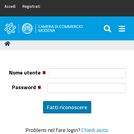
Accedi
Registrati
SEARC
Togg
Camera
di
Tu
Home
Commercio
sei
di
qui:
Modena
Nome utente
Password
Problemi nel fare login?
Chiedi aiuto
.