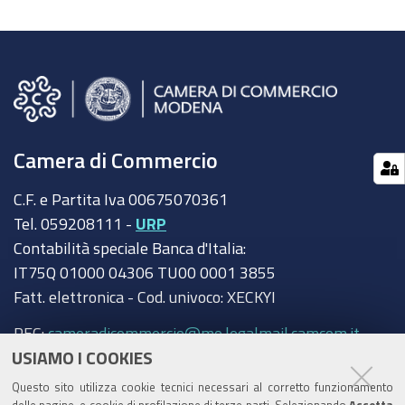
Camera di Commercio
C.F. e Partita Iva 00675070361
Tel. 059208111 -
URP
Contabilità speciale Banca d'Italia:
IT75Q 01000 04306 TU00 0001 3855
Fatt. elettronica - Cod. univoco: XECKYI
PEC:
cameradicommercio@mo.legalmail.camcom.it
USIAMO I COOKIES
Trasparenza
Questo sito utilizza cookie tecnici necessari al corretto funzionamento